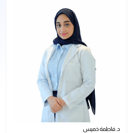
د. فاطمة خميس