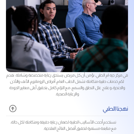
في مركز جيه ام الطبي، نؤمن أن كل مريض يستحق رعاية متخصصة وشاملة. نقدم
لكم خدمات طبية متكاملة تشمل الطب العام، أمراض الروماتيزم، الأنف والأذن
والحنجرة، وعلاج علل النطق والسمع، مع التزام كامل بتحقيق أعلى معايير الجودة
والرعاية الصحية.
نهجنا الطبي
نستخدم أحدث الأساليب الطبية لضمان رعاية دقيقة ومتكاملة لكل حالة،
مع متابعة مستمرة لتحقيق أفضل النتائج العلاجية.