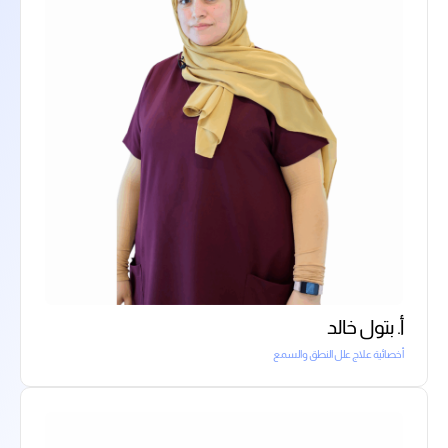
أ. بتول خالد
أخصائية علاج علل النطق والسمع